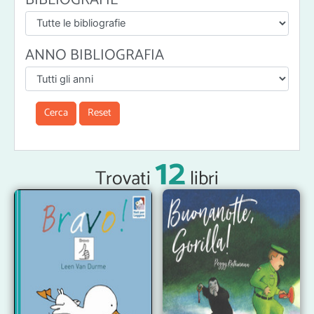
ANNO BIBLIOGRAFIA
Cerca
Reset
12
Trovati
libri