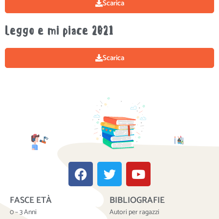
Scarica
Leggo e mi piace 2021
Scarica
F
T
Y
a
w
o
c
i
u
FASCE ETÀ
BIBLIOGRAFIE
e
t
t
b
t
u
0 – 3 Anni
Autori per ragazzi