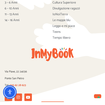
o
e
b
3 – 6 Anni
Cultura Superiore
o
r
e
6 – 10 Anni
Divulgazione ragazzi
k
11 – 13 Anni
IoNoiTerra
14 – 16 Anni
Le mappe blu
Leggo e mi piace
Teens
Tempo libero
Via Piave, 22 24036
Ponte San Pietro
Tel:
035 62 28 623
Facebook
Instagram
Youtube