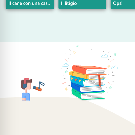
Il cane con una casa sulla testa
Il litigio
Ops!