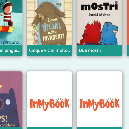
Chi trova un pinguino…
Cinque vicini molto invadenti
Due mostri