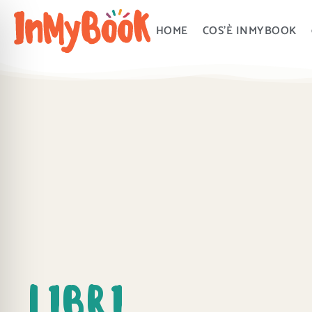
Vai
al
HOME
COS’È INMYBOOK
contenuto
LIBRI