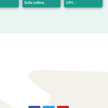
Sulla collina
Ufff…