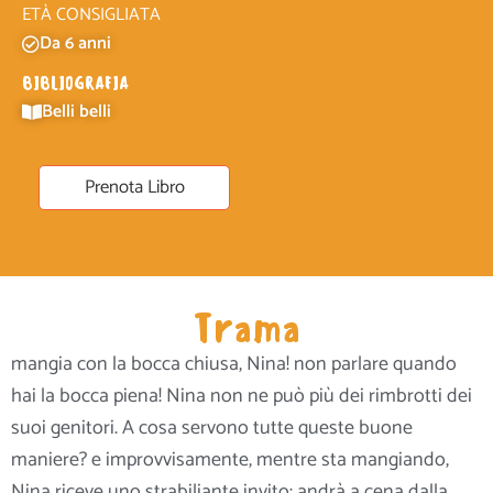
ETÀ CONSIGLIATA
Da 6 anni
BIBLIOGRAFIA
Belli belli
Prenota Libro
Trama
mangia con la bocca chiusa, Nina! non parlare quando
hai la bocca piena! Nina non ne può più dei rimbrotti dei
suoi genitori. A cosa servono tutte queste buone
maniere? e improvvisamente, mentre sta mangiando,
Nina riceve uno strabiliante invito: andrà a cena dalla