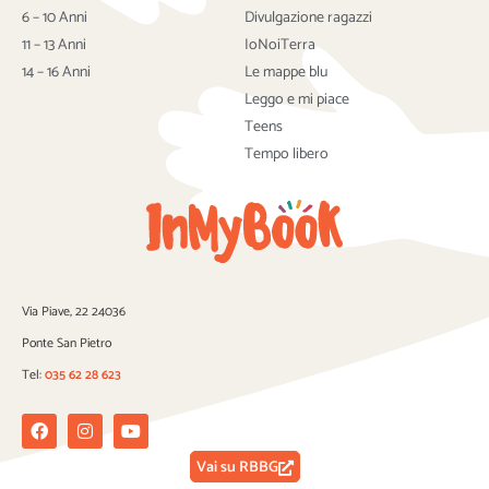
o
r
e
6 – 10 Anni
Divulgazione ragazzi
k
11 – 13 Anni
IoNoiTerra
14 – 16 Anni
Le mappe blu
Leggo e mi piace
Teens
Tempo libero
Via Piave, 22 24036
Ponte San Pietro
Tel:
035 62 28 623
Facebook
Instagram
Youtube
Vai su RBBG