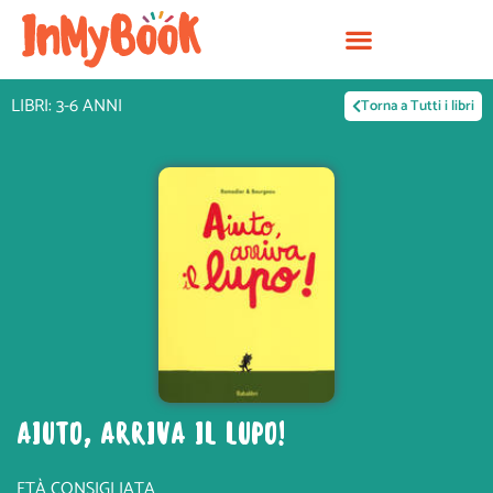
Vai
al
contenuto
LIBRI: 3-6 ANNI
Torna a Tutti i libri
AIUTO, ARRIVA IL LUPO!
ETÀ CONSIGLIATA