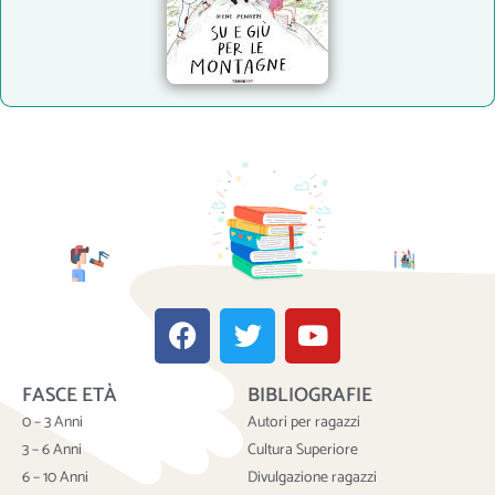
F
T
Y
a
w
o
c
i
u
FASCE ETÀ
BIBLIOGRAFIE
e
t
t
b
t
u
0 – 3 Anni
Autori per ragazzi
o
e
b
3 – 6 Anni
Cultura Superiore
o
r
e
6 – 10 Anni
Divulgazione ragazzi