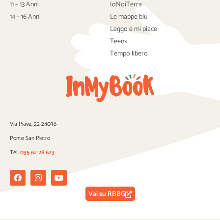
k
11 – 13 Anni
IoNoiTerra
14 – 16 Anni
Le mappe blu
Leggo e mi piace
Teens
Tempo libero
Via Piave, 22 24036
Ponte San Pietro
Tel:
035 62 28 623
Facebook
Instagram
Youtube
Vai su RBBG