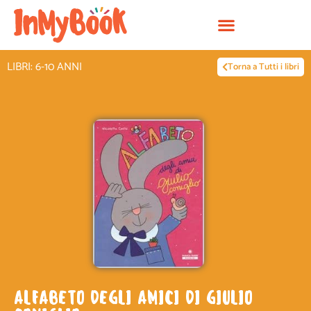
Vai
al
contenuto
LIBRI: 6-10 ANNI
Torna a Tutti i libri
ALFABETO DEGLI AMICI DI GIULIO