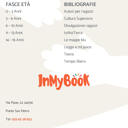
FASCE ETÀ
BIBLIOGRAFIE
e
t
t
b
t
u
0 – 3 Anni
Autori per ragazzi
o
e
b
3 – 6 Anni
Cultura Superiore
o
r
e
6 – 10 Anni
Divulgazione ragazzi
k
11 – 13 Anni
IoNoiTerra
14 – 16 Anni
Le mappe blu
Leggo e mi piace
Teens
Tempo libero
Via Piave, 22 24036
Ponte San Pietro
Tel:
035 62 28 623