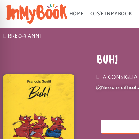
Vai
al
HOME
COS’È INMYBOOK
contenuto
LIBRI: 0-3 ANNI
BUH!
ETÀ CONSIGLIA
Nessuna difficolt