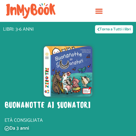
Vai
al
contenuto
LIBRI: 3-6 ANNI
Torna a Tutti i libri
BUONANOTTE AI SUONATORI
ETÀ CONSIGLIATA
Da 3 anni