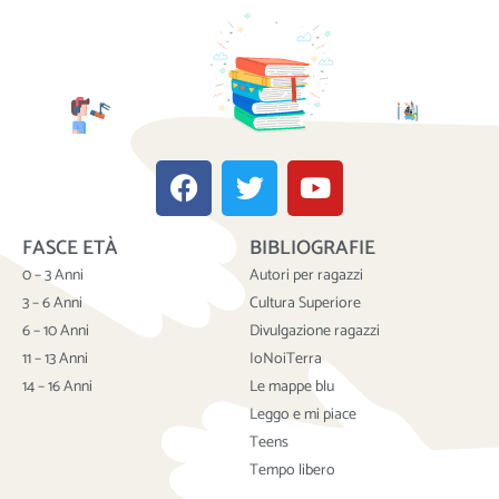
F
T
Y
a
w
o
c
i
u
FASCE ETÀ
BIBLIOGRAFIE
e
t
t
b
t
u
0 – 3 Anni
Autori per ragazzi
o
e
b
3 – 6 Anni
Cultura Superiore
o
r
e
6 – 10 Anni
Divulgazione ragazzi
k
11 – 13 Anni
IoNoiTerra
14 – 16 Anni
Le mappe blu
Leggo e mi piace
Teens
Tempo libero