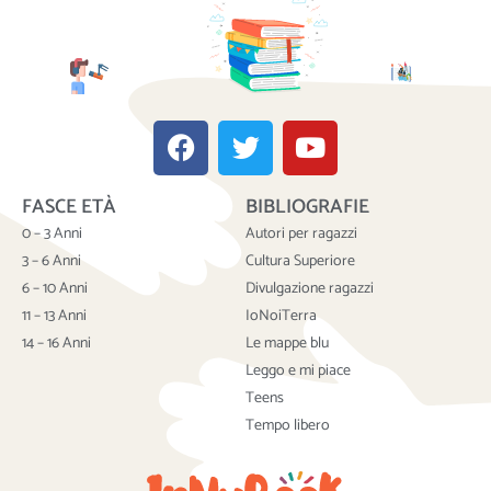
F
T
Y
a
w
o
c
i
u
FASCE ETÀ
BIBLIOGRAFIE
e
t
t
b
t
u
0 – 3 Anni
Autori per ragazzi
o
e
b
3 – 6 Anni
Cultura Superiore
o
r
e
6 – 10 Anni
Divulgazione ragazzi
k
11 – 13 Anni
IoNoiTerra
14 – 16 Anni
Le mappe blu
Leggo e mi piace
Teens
Tempo libero