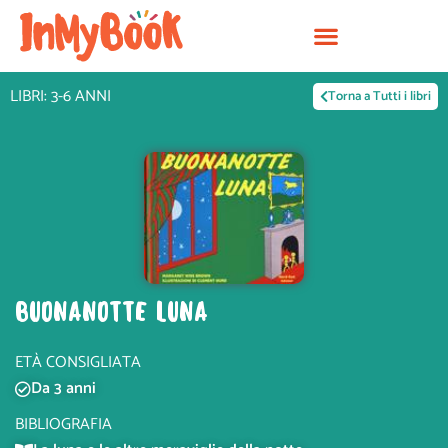
Vai
al
contenuto
LIBRI: 3-6 ANNI
Torna a Tutti i libri
BUONANOTTE LUNA
ETÀ CONSIGLIATA
Da 3 anni
BIBLIOGRAFIA