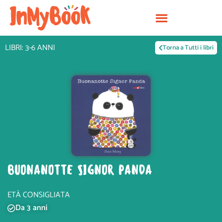
Vai
al
contenuto
LIBRI: 3-6 ANNI
Torna a Tutti i libri
BUONANOTTE SIGNOR PANDA
ETÀ CONSIGLIATA
Da 3 anni