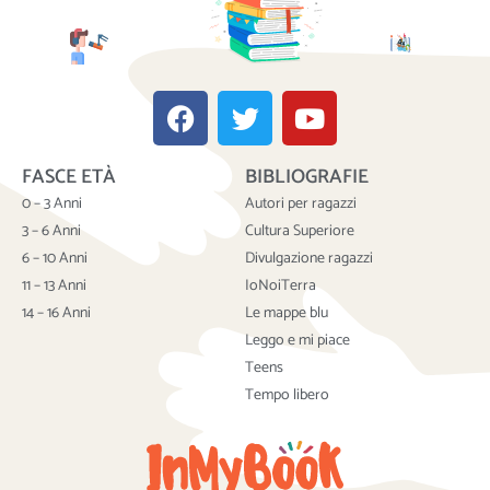
F
T
Y
a
w
o
c
i
u
FASCE ETÀ
BIBLIOGRAFIE
e
t
t
b
t
u
0 – 3 Anni
Autori per ragazzi
o
e
b
3 – 6 Anni
Cultura Superiore
o
r
e
6 – 10 Anni
Divulgazione ragazzi
k
11 – 13 Anni
IoNoiTerra
14 – 16 Anni
Le mappe blu
Leggo e mi piace
Teens
Tempo libero