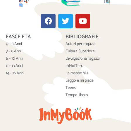
F
T
Y
a
w
o
c
i
u
FASCE ETÀ
BIBLIOGRAFIE
e
t
t
b
t
u
0 – 3 Anni
Autori per ragazzi
o
e
b
3 – 6 Anni
Cultura Superiore
o
r
e
6 – 10 Anni
Divulgazione ragazzi
k
11 – 13 Anni
IoNoiTerra
14 – 16 Anni
Le mappe blu
Leggo e mi piace
Teens
Tempo libero