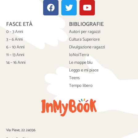
F
T
Y
a
w
o
c
i
u
FASCE ETÀ
BIBLIOGRAFIE
e
t
t
b
t
u
0 – 3 Anni
Autori per ragazzi
o
e
b
3 – 6 Anni
Cultura Superiore
o
r
e
6 – 10 Anni
Divulgazione ragazzi
k
11 – 13 Anni
IoNoiTerra
14 – 16 Anni
Le mappe blu
Leggo e mi piace
Teens
Tempo libero
Via Piave, 22 24036