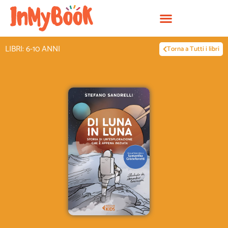
Vai
al
contenuto
LIBRI: 6-10 ANNI
Torna a Tutti i libri