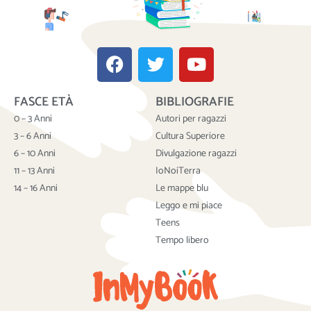
F
T
Y
a
w
o
c
i
u
FASCE ETÀ
BIBLIOGRAFIE
e
t
t
b
t
u
0 – 3 Anni
Autori per ragazzi
o
e
b
3 – 6 Anni
Cultura Superiore
o
r
e
6 – 10 Anni
Divulgazione ragazzi
k
11 – 13 Anni
IoNoiTerra
14 – 16 Anni
Le mappe blu
Leggo e mi piace
Teens
Tempo libero