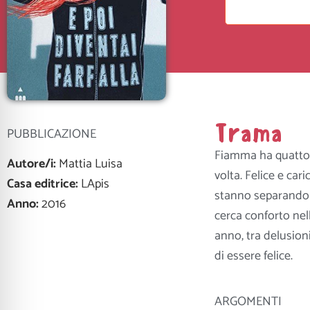
Trama
PUBBLICAZIONE
Fiamma ha quattord
Autore/i:
Mattia Luisa
volta. Felice e cari
Casa editrice:
LApis
stanno separando e 
Anno:
2016
cerca conforto ne
anno, tra delusion
di essere felice.
ARGOMENTI