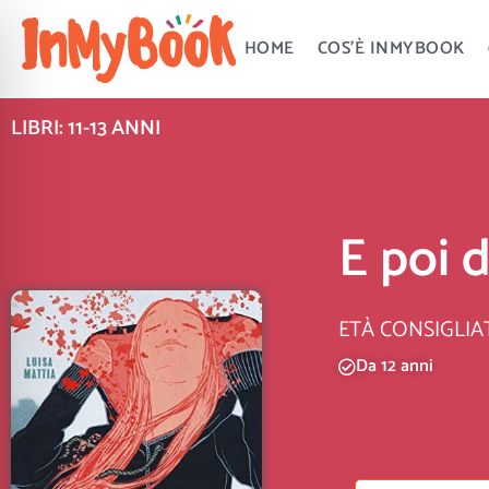
Vai
al
HOME
COS’È INMYBOOK
contenuto
LIBRI: 11-13 ANNI
E poi d
ETÀ CONSIGLIA
Da 12 anni