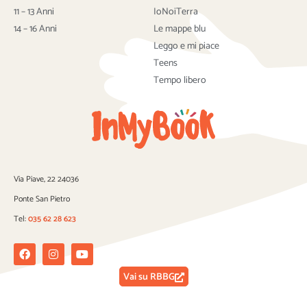
k
11 – 13 Anni
IoNoiTerra
14 – 16 Anni
Le mappe blu
Leggo e mi piace
Teens
Tempo libero
Via Piave, 22 24036
Ponte San Pietro
Tel:
035 62 28 623
Facebook
Instagram
Youtube
Vai su RBBG