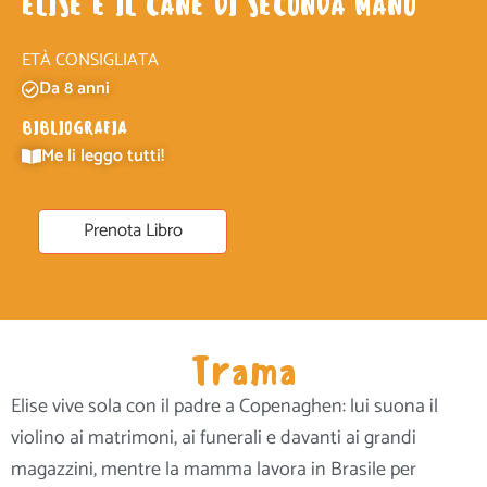
ELISE E IL CANE DI SECONDA MANO
ETÀ CONSIGLIATA
Da 8 anni
BIBLIOGRAFIA
Me li leggo tutti!
Prenota Libro
Trama
Elise vive sola con il padre a Copenaghen: lui suona il
violino ai matrimoni, ai funerali e davanti ai grandi
magazzini, mentre la mamma lavora in Brasile per