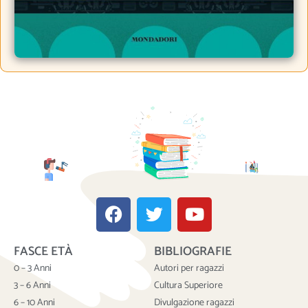
F
T
Y
a
w
o
c
i
u
FASCE ETÀ
BIBLIOGRAFIE
e
t
t
b
t
u
0 – 3 Anni
Autori per ragazzi
o
e
b
3 – 6 Anni
Cultura Superiore
o
r
e
6 – 10 Anni
Divulgazione ragazzi