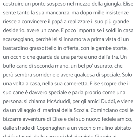
costruire un ponte sospeso nel mezzo della giungla. Elise
sente tanto la sua mancanza, ma dopo mille insistenze
riesce a convincere il papà a realizzare il suo più grande
desiderio: avere un cane. E poco importa se i soldi in casa
scarseggiano, perché lei si innamora a prima vista di un
bastardino grassottello
in offerta, con le gambe storte,
un occhio che guarda da una parte e uno dall’altra. Un
buffo cane di seconda mano, un bel po’ usurato, che
però sembra sorriderle e avere qualcosa di speciale. Solo
una volta a casa, nella sua cameretta, Elise scopre che il
suo cane è davvero speciale e parla proprio come una
persona: si chiama McAduddi, per gli amici Duddi, e viene
da un villaggio di marinai della Scozia. Cominciano così le
bizzarre avventure di Elise e del suo nuovo fedele amico,
dalle strade di Copenaghen a un vecchio mulino abitato
dai fantasmi, dalle canzoni del pizzaiolo Giorgio ai