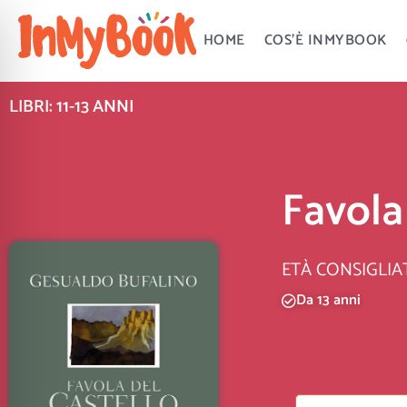
Vai
al
HOME
COS’È INMYBOOK
contenuto
LIBRI: 11-13 ANNI
Favola
ETÀ CONSIGLIA
Da 13 anni