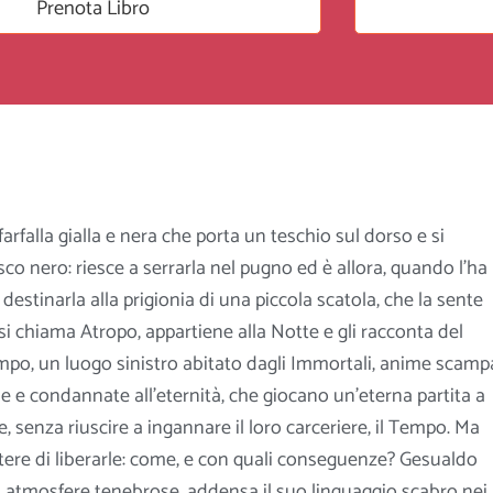
Prenota Libro
rfalla gialla e nera che porta un teschio sul dorso e si
co nero: riesce a serrarla nel pugno ed è allora, quando l’ha
 destinarla alla prigionia di una piccola scatola, che la sente
a si chiama Atropo, appartiene alla Notte e gli racconta del
mpo, un luogo sinistro abitato dagli Immortali, anime scamp
le e condannate all’eternità, che giocano un’
eterna partita a
e, senza riuscire a ingannare il loro carceriere, il Tempo. Ma
otere di liberarle: come, e con quali conseguenze? Gesualdo
 atmosfere tenebrose, addensa il suo linguaggio scabro nei