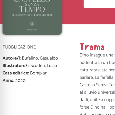
Trama
PUBBLICAZIONE
Dino insegue una fa
Autore/i:
Bufalino, Gesualdo
addentra in un bos
Illustratore/i:
Scuderi, Lucia
catturata e sta per
Casa editrice:
Bompiani
parlare. La farfall
Anno:
2020
Castello Senza Te
al diluvio universa
dadi, unite a coppi
forse Dino ha il p
Bufalino gioca con