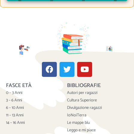
F
T
Y
a
w
o
c
i
u
FASCE ETÀ
BIBLIOGRAFIE
e
t
t
b
t
u
0 – 3 Anni
Autori per ragazzi
o
e
b
3 – 6 Anni
Cultura Superiore
o
r
e
6 – 10 Anni
Divulgazione ragazzi
k
11 – 13 Anni
IoNoiTerra
14 – 16 Anni
Le mappe blu
Leggo e mi piace