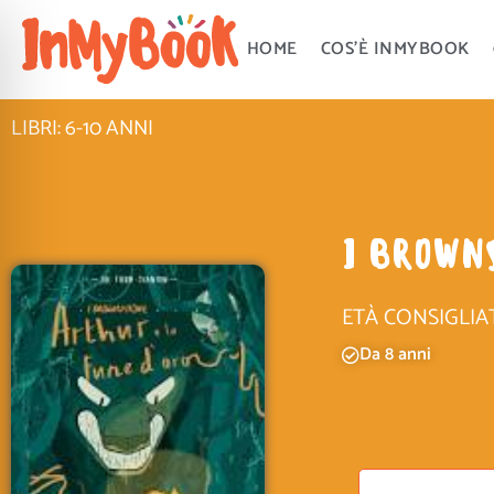
Vai
al
HOME
COS’È INMYBOOK
contenuto
LIBRI: 6-10 ANNI
I BROWNS
ETÀ CONSIGLIA
Da 8 anni