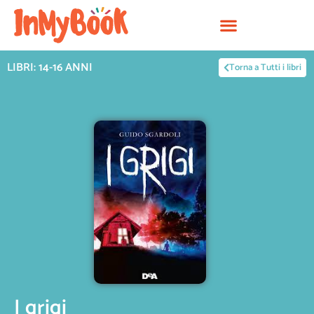
Vai
al
contenuto
LIBRI: 14-16 ANNI
Torna a Tutti i libri
I grigi