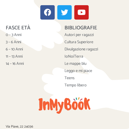
F
T
Y
a
w
o
c
i
u
FASCE ETÀ
BIBLIOGRAFIE
e
t
t
b
t
u
0 – 3 Anni
Autori per ragazzi
o
e
b
3 – 6 Anni
Cultura Superiore
o
r
e
6 – 10 Anni
Divulgazione ragazzi
k
11 – 13 Anni
IoNoiTerra
14 – 16 Anni
Le mappe blu
Leggo e mi piace
Teens
Tempo libero
Via Piave, 22 24036