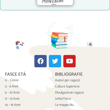
F
T
Y
a
w
o
c
i
u
FASCE ETÀ
BIBLIOGRAFIE
e
t
t
b
t
u
0 – 3 Anni
Autori per ragazzi
o
e
b
3 – 6 Anni
Cultura Superiore
o
r
e
6 – 10 Anni
Divulgazione ragazzi
k
11 – 13 Anni
IoNoiTerra
14 – 16 Anni
Le mappe blu