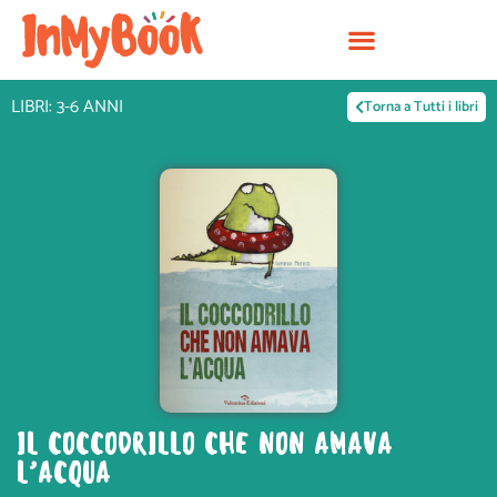
Vai
al
contenuto
LIBRI: 3-6 ANNI
Torna a Tutti i libri
IL COCCODRILLO CHE NON AMAVA
L’ACQUA