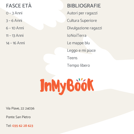
c
i
u
FASCE ETÀ
BIBLIOGRAFIE
e
t
t
b
t
u
0 – 3 Anni
Autori per ragazzi
o
e
b
3 – 6 Anni
Cultura Superiore
o
r
e
6 – 10 Anni
Divulgazione ragazzi
k
11 – 13 Anni
IoNoiTerra
14 – 16 Anni
Le mappe blu
Leggo e mi piace
Teens
Tempo libero
Via Piave, 22 24036
Ponte San Pietro
Tel:
035 62 28 623