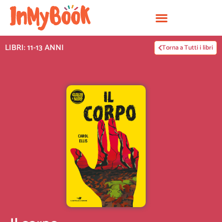
Vai
al
contenuto
LIBRI: 11-13 ANNI
Torna a Tutti i libri