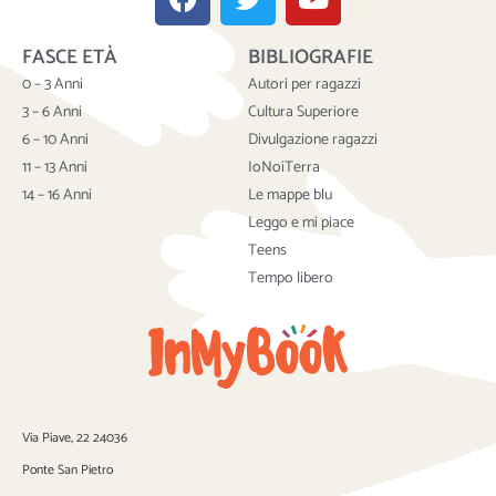
a
w
o
c
i
u
FASCE ETÀ
BIBLIOGRAFIE
e
t
t
b
t
u
0 – 3 Anni
Autori per ragazzi
o
e
b
3 – 6 Anni
Cultura Superiore
o
r
e
6 – 10 Anni
Divulgazione ragazzi
k
11 – 13 Anni
IoNoiTerra
14 – 16 Anni
Le mappe blu
Leggo e mi piace
Teens
Tempo libero
Via Piave, 22 24036
Ponte San Pietro