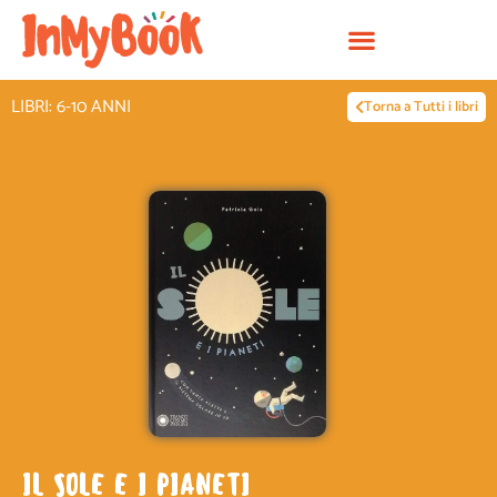
Vai
al
contenuto
LIBRI: 6-10 ANNI
Torna a Tutti i libri
IL SOLE E I PIANETI