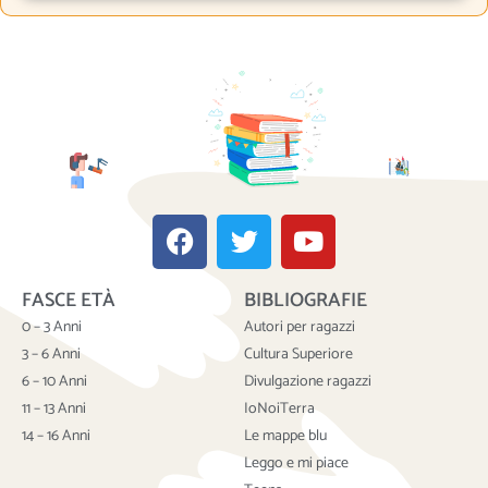
F
T
Y
a
w
o
c
i
u
FASCE ETÀ
BIBLIOGRAFIE
e
t
t
b
t
u
0 – 3 Anni
Autori per ragazzi
o
e
b
3 – 6 Anni
Cultura Superiore
o
r
e
6 – 10 Anni
Divulgazione ragazzi
k
11 – 13 Anni
IoNoiTerra
14 – 16 Anni
Le mappe blu
Leggo e mi piace