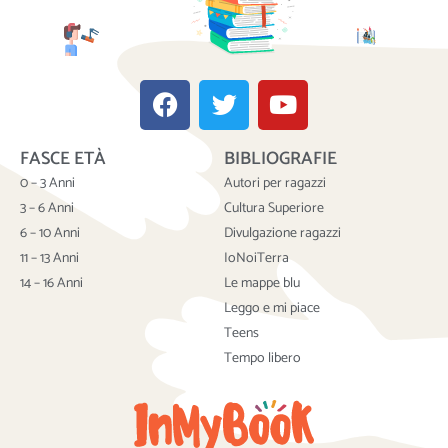
F
T
Y
a
w
o
c
i
u
FASCE ETÀ
BIBLIOGRAFIE
e
t
t
b
t
u
0 – 3 Anni
Autori per ragazzi
o
e
b
3 – 6 Anni
Cultura Superiore
o
r
e
6 – 10 Anni
Divulgazione ragazzi
k
11 – 13 Anni
IoNoiTerra
14 – 16 Anni
Le mappe blu
Leggo e mi piace
Teens
Tempo libero