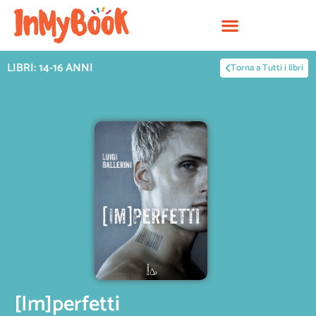
Vai
al
contenuto
LIBRI: 14-16 ANNI
Torna a Tutti i libri
[Im]perfetti