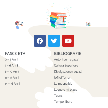
F
T
Y
a
w
o
c
i
u
FASCE ETÀ
BIBLIOGRAFIE
e
t
t
b
t
u
0 – 3 Anni
Autori per ragazzi
o
e
b
3 – 6 Anni
Cultura Superiore
o
r
e
6 – 10 Anni
Divulgazione ragazzi
k
11 – 13 Anni
IoNoiTerra
14 – 16 Anni
Le mappe blu
Leggo e mi piace
Teens
Tempo libero