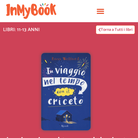
Vai
al
contenuto
LIBRI: 11-13 ANNI
Torna a Tutti i libri