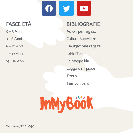
F
T
Y
a
w
o
c
i
u
FASCE ETÀ
BIBLIOGRAFIE
e
t
t
b
t
u
0 – 3 Anni
Autori per ragazzi
o
e
b
3 – 6 Anni
Cultura Superiore
o
r
e
6 – 10 Anni
Divulgazione ragazzi
k
11 – 13 Anni
IoNoiTerra
14 – 16 Anni
Le mappe blu
Leggo e mi piace
Teens
Tempo libero
Via Piave, 22 24036