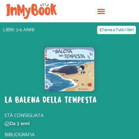
Vai
al
contenuto
LIBRI: 3-6 ANNI
Torna a Tutti i libri
LA BALENA DELLA TEMPESTA
ETÀ CONSIGLIATA
Da 3 anni
BIBLIOGRAFIA