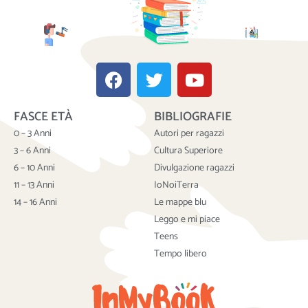
F
T
Y
a
w
o
c
i
u
FASCE ETÀ
BIBLIOGRAFIE
e
t
t
b
t
u
0 – 3 Anni
Autori per ragazzi
o
e
b
3 – 6 Anni
Cultura Superiore
o
r
e
6 – 10 Anni
Divulgazione ragazzi
k
11 – 13 Anni
IoNoiTerra
14 – 16 Anni
Le mappe blu
Leggo e mi piace
Teens
Tempo libero