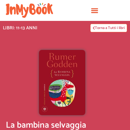
Vai
al
contenuto
LIBRI: 11-13 ANNI
Torna a Tutti i libri
La bambina selvaggia