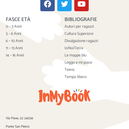
a
w
o
c
i
u
FASCE ETÀ
BIBLIOGRAFIE
e
t
t
b
t
u
0 – 3 Anni
Autori per ragazzi
o
e
b
3 – 6 Anni
Cultura Superiore
o
r
e
6 – 10 Anni
Divulgazione ragazzi
k
11 – 13 Anni
IoNoiTerra
14 – 16 Anni
Le mappe blu
Leggo e mi piace
Teens
Tempo libero
Via Piave, 22 24036
Ponte San Pietro