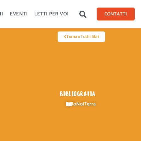
NI
EVENTI
LETTI PER VOI
CONTATTI
Torna a Tutti i libri
BIBLIOGRAFIA
IoNoiTerra