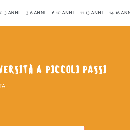
0-3 ANNI
3-6 ANNI
6-10 ANNI
11-13 ANNI
14-16 AN
VERSITÀ A PICCOLI PASSI
TA