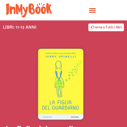
Vai
al
contenuto
LIBRI: 11-13 ANNI
Torna a Tutti i libri