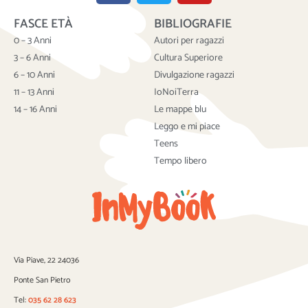
c
i
u
FASCE ETÀ
BIBLIOGRAFIE
e
t
t
b
t
u
0 – 3 Anni
Autori per ragazzi
o
e
b
3 – 6 Anni
Cultura Superiore
o
r
e
6 – 10 Anni
Divulgazione ragazzi
k
11 – 13 Anni
IoNoiTerra
14 – 16 Anni
Le mappe blu
Leggo e mi piace
Teens
Tempo libero
Via Piave, 22 24036
Ponte San Pietro
Tel:
035 62 28 623