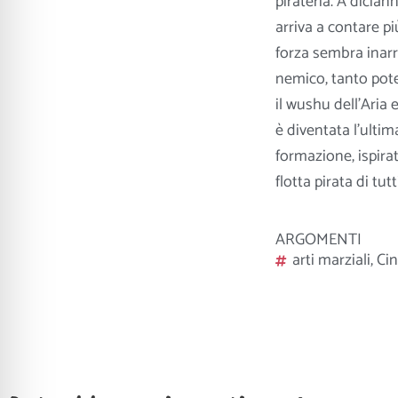
pirateria. A dicia
arriva a contare pi
forza sembra inarr
nemico, tanto pote
il wushu dell’Aria e
è diventata l’ult
formazione, ispira
flotta pirata di tutt
ARGOMENTI
arti marziali
,
Ci