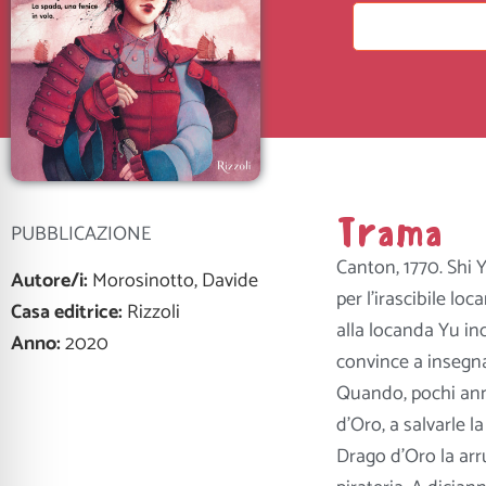
Trama
PUBBLICAZIONE
Canton, 1770. Shi 
Autore/i:
Morosinotto, Davide
per l’irascibile lo
Casa editrice:
Rizzoli
alla locanda Yu inc
Anno:
2020
convince a insegna
Quando, pochi anni 
d’Oro, a salvarle la
Drago d’Oro la arru