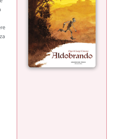
ve
a
ere
zza