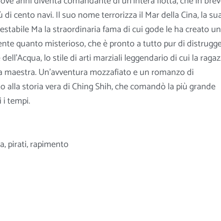
nnove anni diventa comandante di un’intera flotta, che in bre
ù di cento navi. Il suo nome terrorizza il Mar della Cina, la su
estabile Ma la straordinaria fama di cui gode le ha creato un
nte quanto misterioso, che è pronto a tutto pur di distrugg
 dell’Acqua, lo stile di arti marziali leggendario di cui la raga
ima maestra. Un’avventura mozzafiato e un romanzo di
to alla storia vera di Ching Shih, che comandò la più grande
i i tempi.
na
,
pirati
,
rapimento