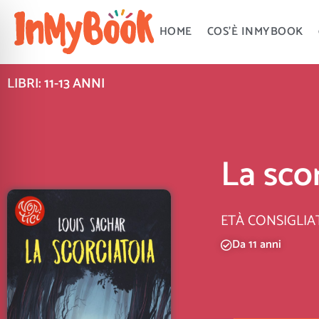
Vai
al
HOME
COS’È INMYBOOK
contenuto
LIBRI: 11-13 ANNI
La sco
ETÀ CONSIGLIA
Da 11 anni