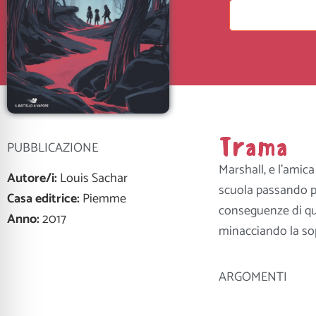
Trama
PUBBLICAZIONE
Marshall, e l’amic
Autore/i:
Louis Sachar
scuola passando pe
Casa editrice:
Piemme
conseguenze di que
Anno:
2017
minacciando la sop
ARGOMENTI