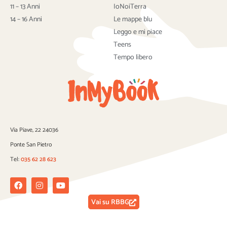
k
11 – 13 Anni
IoNoiTerra
14 – 16 Anni
Le mappe blu
Leggo e mi piace
Teens
Tempo libero
Via Piave, 22 24036
Ponte San Pietro
Tel:
035 62 28 623
Facebook
Instagram
Youtube
Vai su RBBG