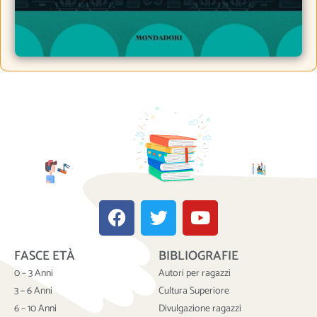
F
T
Y
a
w
o
c
i
u
FASCE ETÀ
BIBLIOGRAFIE
e
t
t
b
t
u
0 – 3 Anni
Autori per ragazzi
o
e
b
3 – 6 Anni
Cultura Superiore
o
r
e
6 – 10 Anni
Divulgazione ragazzi