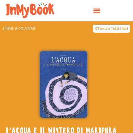
Vai
al
contenuto
LIBRI: 6-10 ANNI
Torna a Tutti i libri
L’ACQUA E IL MISTERO DI MARIPURA