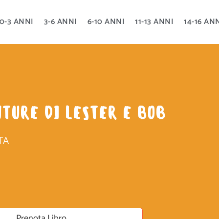
0-3 ANNI
3-6 ANNI
6-10 ANNI
11-13 ANNI
14-16 AN
TURE DI LESTER E BOB
TA
Prenota Libro