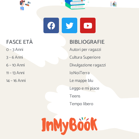
F
T
Y
a
w
o
c
i
u
FASCE ETÀ
BIBLIOGRAFIE
e
t
t
b
t
u
0 – 3 Anni
Autori per ragazzi
o
e
b
3 – 6 Anni
Cultura Superiore
o
r
e
6 – 10 Anni
Divulgazione ragazzi
k
11 – 13 Anni
IoNoiTerra
14 – 16 Anni
Le mappe blu
Leggo e mi piace
Teens
Tempo libero