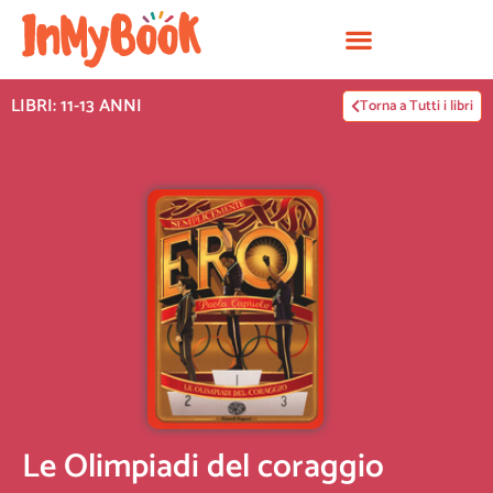
Vai
al
contenuto
LIBRI: 11-13 ANNI
Torna a Tutti i libri
Le Olimpiadi del coraggio