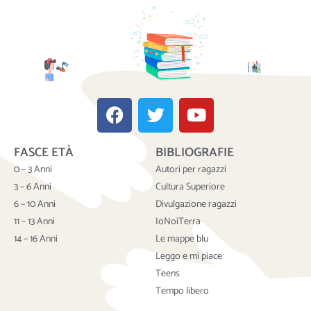
F
T
Y
a
w
o
c
i
u
FASCE ETÀ
BIBLIOGRAFIE
e
t
t
b
t
u
0 – 3 Anni
Autori per ragazzi
o
e
b
3 – 6 Anni
Cultura Superiore
o
r
e
6 – 10 Anni
Divulgazione ragazzi
k
11 – 13 Anni
IoNoiTerra
14 – 16 Anni
Le mappe blu
Leggo e mi piace
Teens
Tempo libero