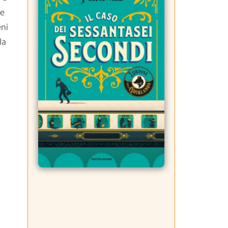
he
eni
la