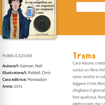
Trama
PUBBLICAZIONE
Caro lettore, cred
Autore/i:
Gaiman, Neil
scrissi un libro in
Illustratore/i:
Riddell, Chris
sono sentito in c
Casa editrice:
Mondadori
leggeva il mio lib
Anno:
2013
sfogliano il giorn
fare qualcosa. Avre
elettrizzanti che 