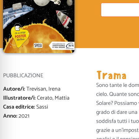
Trama
PUBBLICAZIONE
Sono tante le doma
Autore/i:
Trevisan, Irena
cielo. Quante sono
Illustratore/i:
Cerato, Mattia
Solare? Possiamo v
Casa editrice:
Sassi
grado di dare una r
Anno:
2021
soddisfa tutti i tuo
grazie a un’impost