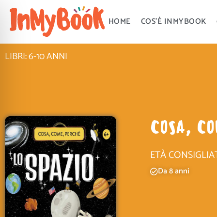
Vai
al
HOME
COS’È INMYBOOK
contenuto
LIBRI: 6-10 ANNI
COSA, CO
ETÀ CONSIGLIA
Da 8 anni