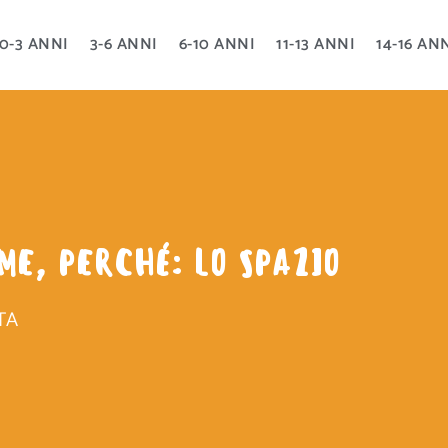
0-3 ANNI
3-6 ANNI
6-10 ANNI
11-13 ANNI
14-16 AN
ME, PERCHÉ: LO SPAZIO
TA