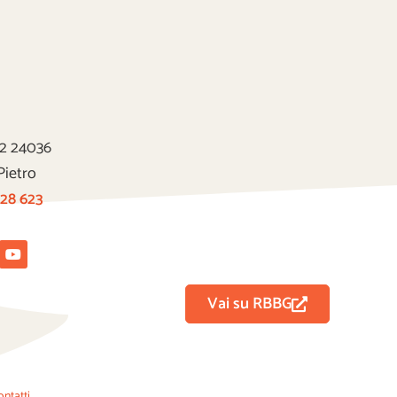
22 24036
Pietro
 28 623
tagram
Youtube
Vai su RBBG
ontatti