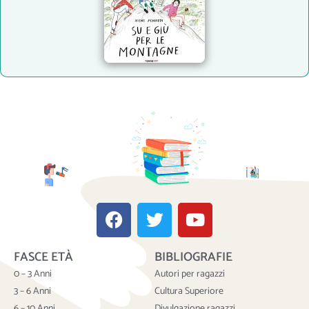
F
T
Y
a
w
o
c
i
u
FASCE ETÀ
BIBLIOGRAFIE
e
t
t
b
t
u
0 – 3 Anni
Autori per ragazzi
o
e
b
3 – 6 Anni
Cultura Superiore
6 – 10 Anni
Divulgazione ragazzi