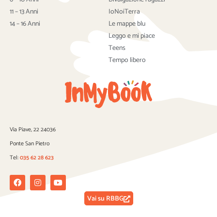
o
r
e
k
11 – 13 Anni
IoNoiTerra
14 – 16 Anni
Le mappe blu
Leggo e mi piace
Teens
Tempo libero
Via Piave, 22 24036
Ponte San Pietro
Tel:
035 62 28 623
Facebook
Instagram
Youtube
Vai su RBBG