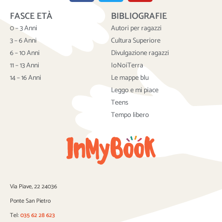
c
i
u
FASCE ETÀ
BIBLIOGRAFIE
e
t
t
b
t
u
0 – 3 Anni
Autori per ragazzi
o
e
b
3 – 6 Anni
Cultura Superiore
o
r
e
6 – 10 Anni
Divulgazione ragazzi
k
11 – 13 Anni
IoNoiTerra
14 – 16 Anni
Le mappe blu
Leggo e mi piace
Teens
Tempo libero
Via Piave, 22 24036
Ponte San Pietro
Tel:
035 62 28 623