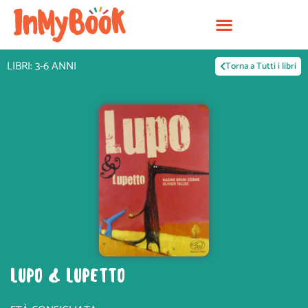
Vai
al
contenuto
LIBRI: 3-6 ANNI
Torna a Tutti i libri
LUPO & LUPETTO