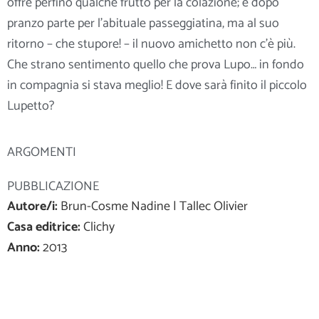
offre perfino qualche frutto per la colazione; e dopo
pranzo parte per l’abituale passeggiatina, ma al suo
ritorno – che stupore! – il nuovo amichetto non c’è più.
Che strano sentimento quello
che prova Lupo… in fondo
in compagnia si stava meglio! E dove sarà finito il piccolo
Lupetto?
ARGOMENTI
PUBBLICAZIONE
Autore/i:
Brun-Cosme Nadine | Tallec Olivier
Casa editrice:
Clichy
Anno:
2013