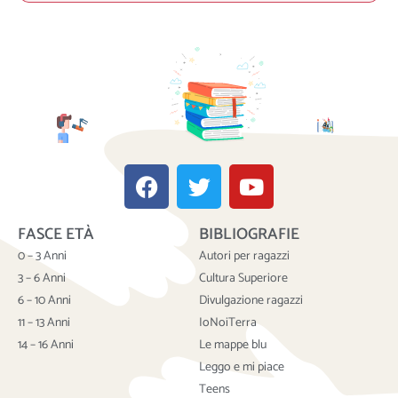
F
T
Y
a
w
o
c
i
u
FASCE ETÀ
BIBLIOGRAFIE
e
t
t
b
t
u
0 – 3 Anni
Autori per ragazzi
o
e
b
3 – 6 Anni
Cultura Superiore
o
r
e
6 – 10 Anni
Divulgazione ragazzi
k
11 – 13 Anni
IoNoiTerra
14 – 16 Anni
Le mappe blu
Leggo e mi piace
Teens