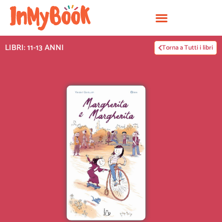
Vai
al
contenuto
LIBRI: 11-13 ANNI
Torna a Tutti i libri