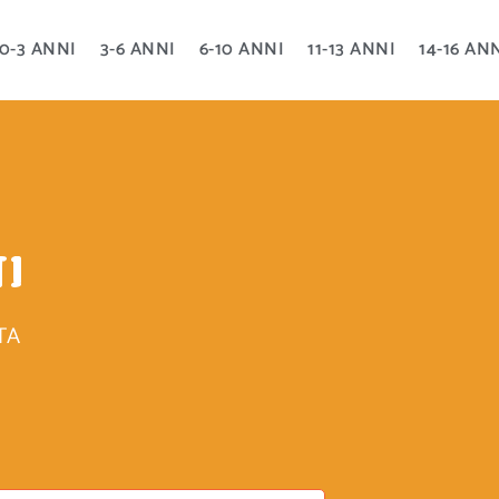
0-3 ANNI
3-6 ANNI
6-10 ANNI
11-13 ANNI
14-16 AN
TI
TA