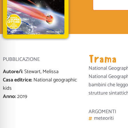
Trama
PUBBLICAZIONE
National Geographi
Autore/i:
Stewart, Melissa
National Geographi
Casa editrice:
National geographic
bambini che leggon
kids
strutture sintatti
Anno:
2019
ARGOMENTI
meteoriti