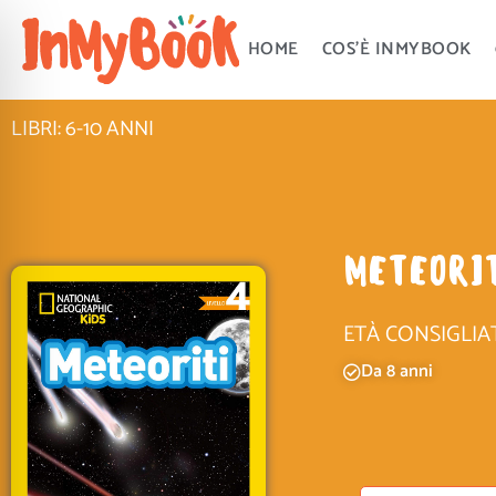
Vai
al
HOME
COS’È INMYBOOK
contenuto
LIBRI: 6-10 ANNI
METEORI
ETÀ CONSIGLIA
Da 8 anni