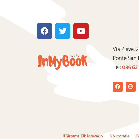
F
T
Y
a
w
o
c
i
u
e
t
t
Via Piave, 
b
t
u
Ponte San 
o
e
b
Tel:
035 62
o
r
e
k
Facebook
Ins
Il Sistema Bibliotecario
Bibliografie
C