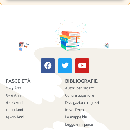
F
T
Y
a
w
o
c
i
u
FASCE ETÀ
BIBLIOGRAFIE
e
t
t
b
t
u
0 – 3 Anni
Autori per ragazzi
o
e
b
3 – 6 Anni
Cultura Superiore
o
r
e
6 – 10 Anni
Divulgazione ragazzi
k
11 – 13 Anni
IoNoiTerra
14 – 16 Anni
Le mappe blu
Leggo e mi piace