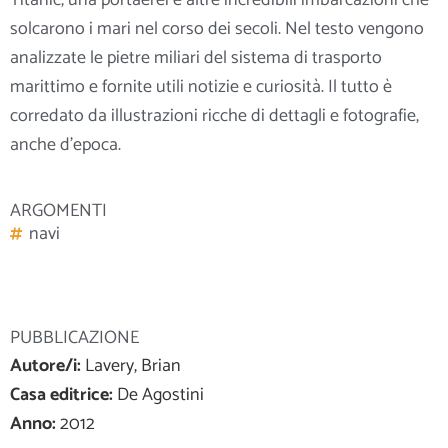
Titanic, una portaerei e altre incredibili imbarcazioni che
solcarono i mari nel corso dei secoli. Nel testo vengono
analizzate le pietre miliari del sistema di trasporto
marittimo e
fornite utili notizie e curiosità. Il tutto è
corredato da illustrazioni ricche di dettagli e fotografie,
anche d’epoca.
ARGOMENTI
navi
PUBBLICAZIONE
Autore/i:
Lavery, Brian
Casa editrice:
De Agostini
Anno:
2012