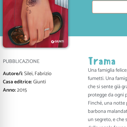
Trama
PUBBLICAZIONE
Una famiglia felice
Autore/i:
Silei, Fabrizio
fumetti. Una famig
Casa editrice:
Giunti
che si sente già g
Anno:
2015
protegge da ogni pe
Finché, una notte 
barbona malandata
un segreto, e che