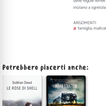
delle regole ferre
iniziano a sgretolar
ARGOMENTI
famiglia
,
maltra
Potrebbero piacerti anche: