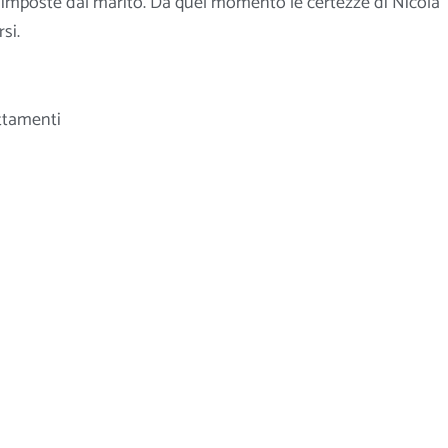
e imposte dal marito. Da quel momento le certezze di Nicola
si.
ttamenti