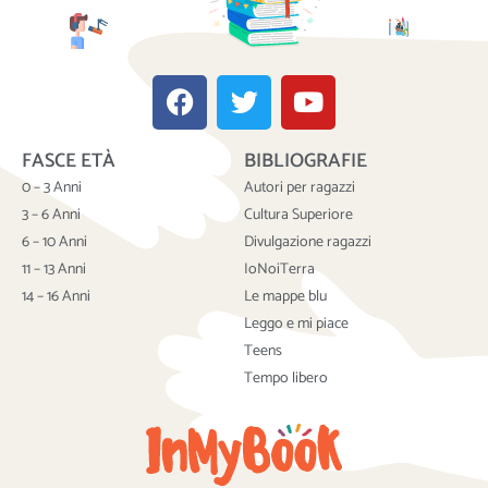
F
T
Y
a
w
o
c
i
u
FASCE ETÀ
BIBLIOGRAFIE
e
t
t
b
t
u
0 – 3 Anni
Autori per ragazzi
o
e
b
3 – 6 Anni
Cultura Superiore
o
r
e
6 – 10 Anni
Divulgazione ragazzi
k
11 – 13 Anni
IoNoiTerra
14 – 16 Anni
Le mappe blu
Leggo e mi piace
Teens
Tempo libero