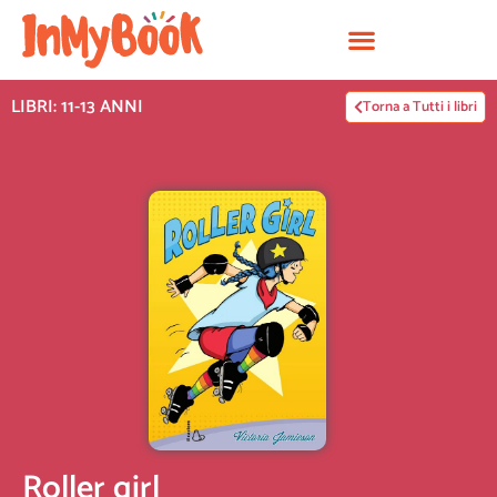
Vai
al
contenuto
LIBRI: 11-13 ANNI
Torna a Tutti i libri
Roller girl