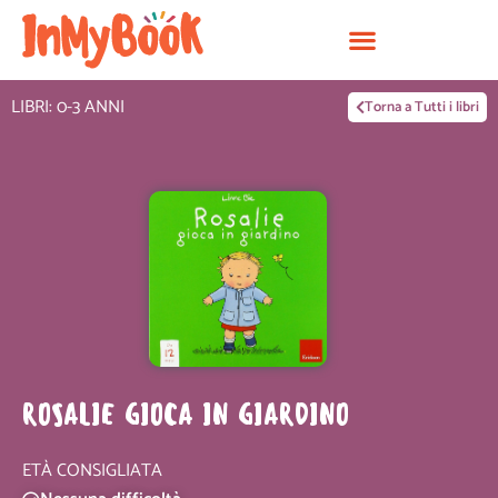
Vai
al
contenuto
LIBRI: 0-3 ANNI
Torna a Tutti i libri
ROSALIE GIOCA IN GIARDINO
ETÀ CONSIGLIATA