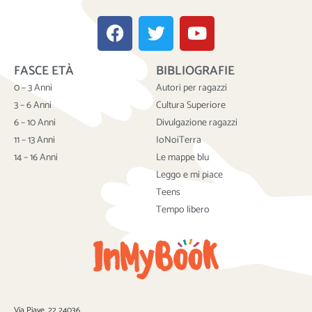
F
T
Y
a
w
o
c
i
u
FASCE ETÀ
BIBLIOGRAFIE
e
t
t
b
t
u
0 – 3 Anni
Autori per ragazzi
o
e
b
3 – 6 Anni
Cultura Superiore
o
r
e
6 – 10 Anni
Divulgazione ragazzi
k
11 – 13 Anni
IoNoiTerra
14 – 16 Anni
Le mappe blu
Leggo e mi piace
Teens
Tempo libero
Via Piave, 22 24036