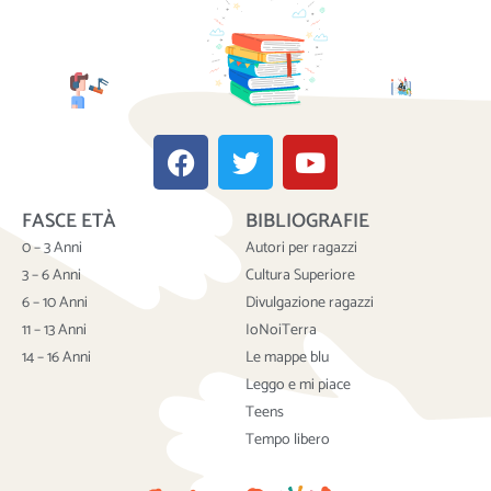
F
T
Y
a
w
o
c
i
u
FASCE ETÀ
BIBLIOGRAFIE
e
t
t
b
t
u
0 – 3 Anni
Autori per ragazzi
o
e
b
3 – 6 Anni
Cultura Superiore
o
r
e
6 – 10 Anni
Divulgazione ragazzi
k
11 – 13 Anni
IoNoiTerra
14 – 16 Anni
Le mappe blu
Leggo e mi piace
Teens
Tempo libero