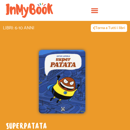
Vai
al
contenuto
LIBRI: 6-10 ANNI
Torna a Tutti i libri
SUPERPATATA