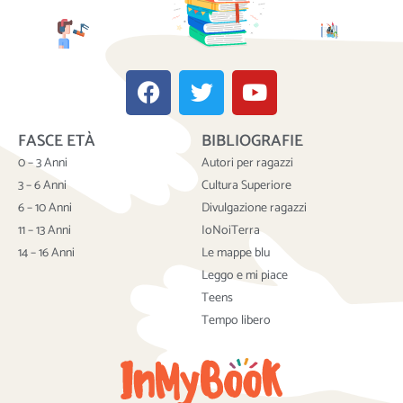
F
T
Y
a
w
o
c
i
u
FASCE ETÀ
BIBLIOGRAFIE
e
t
t
b
t
u
0 – 3 Anni
Autori per ragazzi
o
e
b
3 – 6 Anni
Cultura Superiore
o
r
e
6 – 10 Anni
Divulgazione ragazzi
k
11 – 13 Anni
IoNoiTerra
14 – 16 Anni
Le mappe blu
Leggo e mi piace
Teens
Tempo libero