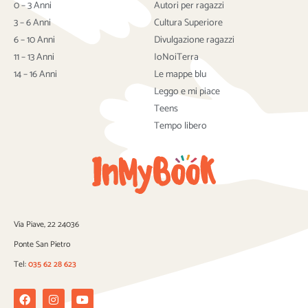
b
t
u
0 – 3 Anni
Autori per ragazzi
o
e
b
3 – 6 Anni
Cultura Superiore
o
r
e
6 – 10 Anni
Divulgazione ragazzi
k
11 – 13 Anni
IoNoiTerra
14 – 16 Anni
Le mappe blu
Leggo e mi piace
Teens
Tempo libero
Via Piave, 22 24036
Ponte San Pietro
Tel:
035 62 28 623
Facebook
Instagram
Youtube