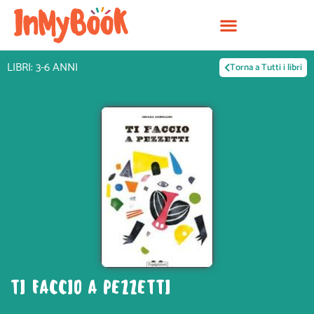
Vai
al
contenuto
LIBRI: 3-6 ANNI
Torna a Tutti i libri
TI FACCIO A PEZZETTI